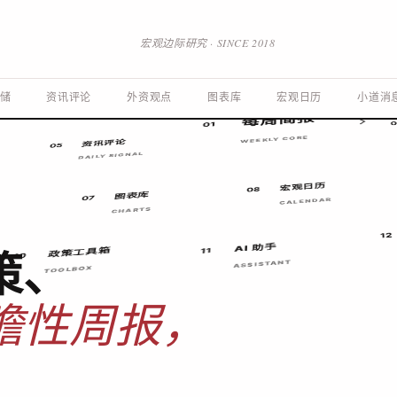
宏观边际研究 · SINCE 2018
政策智囊
03
THINK TANK
川普及其内阁
13
储
资讯评论
外资观点
图表库
宏观日历
小道消
中国政策
02
PUBLIC
POLICY
每周简报
0
01
WEEKLY CORE
资讯评论
05
DAILY SIGNAL
宏观日历
08
图表库
07
CALENDAR
CHARTS
12
策、
AI 助手
政策工具箱
11
10
ASSISTANT
TOOLBOX
瞻性周报，