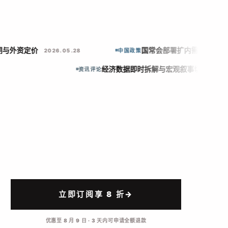
预期与外资定价
国常会部署扩内需和重点
2026.05.28
中国政策
经济数据即时拆解与宏观叙事切换
资讯评论
2026.
立即订阅享 8 折
→
优惠至
8 月 9 日
· 3 天内可申请全额退款