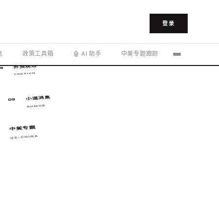
登录
美联储
04
FED PATH
息
政策工具箱
🤖 AI 助手
中美专题跟踪
川普及其内阁
外资观点
6
FOREIGN
小道消息
09
RUMOR
中美专题
US-CHINA