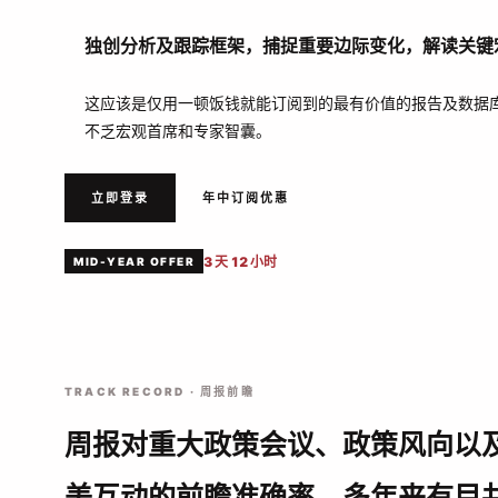
独创分析及跟踪框架，捕捉重要边际变化，解读关键
这应该是仅用一顿饭钱就能订阅到的最有价值的报告及数据
不乏宏观首席和专家智囊。
立即登录
年中订阅优惠
3 天 12 小时
MID-YEAR OFFER
TRACK RECORD · 周报前瞻
周报对重大政策会议、政策风向以
美互动的前瞻准确率，多年来有目