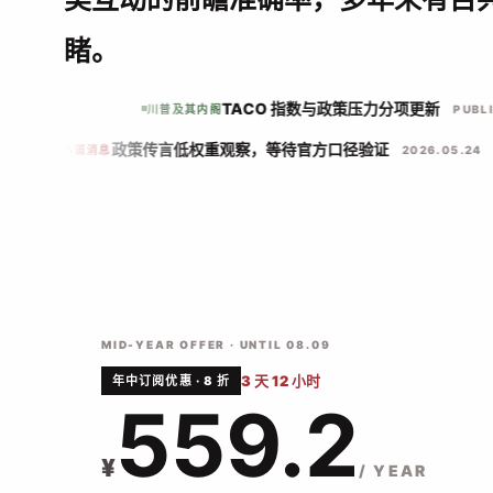
睹。
TACO 指数与政策压力分项更新
05.24
川普及其内阁
PU
政策传言低权重观察，等待官方口径验证
小道消息
2026.05.24
MID-YEAR OFFER · UNTIL 08.09
3 天 12 小时
年中订阅优惠 · 8 折
559.2
¥
/ YEAR